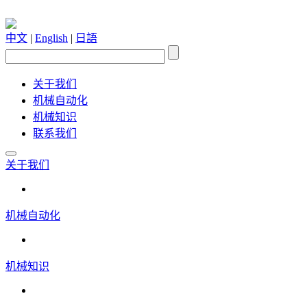
中文
|
English
|
日語
关于我们
机械自动化
机械知识
联系我们
关于我们
机械自动化
机械知识