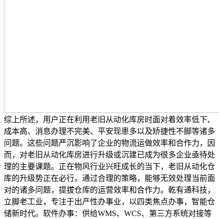
综上所述，用户正在利用老旧从动化库房时面对着效率低下、
成本高、消息办理不完美、平安现患多以及矫捷性不脚等诸多
问题。这些问题严沉影响了企业的物流运做效率和合作力，因
而，对老旧从动化库房进行升级或沉建已成为很多企业亟待处
理的主要课题。正在物风行业兴旺成长的当下，老旧从动化仓
库的升级势正在必行。通过合理的策略，能够无效处理当前面
对的诸多问题，提拔仓库的运营效率和合作力。乾有通科技，
立脚老工业，专注于出产性办事业，以四类焦点办事，智能仓
储新时代。软件办事：供给WMS、WCS、第三方系统对接等