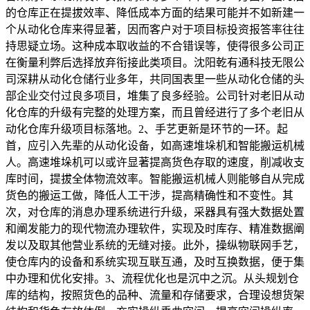
的仓库正在提拔效率、降低成本方面的结果可能并不如新建一
个从动化仓库来得显著，因而客户对于项目标投资报答率往往
持思疑立场。这种成本取收益的不合错误等，使得很多公司正
在衡量利弊后选择放弃衔接此类项目。沈阳乾有通科技无限公
司深耕从动化仓储行业多年，共同国表里一些从动化仓储的头
部企业交付过良多项目，堆集了良多经验。公司针对老旧从动
化仓库的升级有完整的处理方案，而且曾经进行了多个老旧从
动化仓库升级项目标落地。2、手艺更新是环节的一环。起
首，应引入先辈的从动化设备，如高速堆垛机和智能搬运机械
人。高速堆垛机可以或许显著提高货色存取的速度，削减收支
库时间，提拔全体物流效率。智能搬运机械人则能够自从完成
货色的搬运工做，降低人工干涉，提高精确性和不变性。其
次，对仓库的消息办理系统进行升级，采器具有强大数据处置
和阐发能力的现代物流办理软件，实现及时库存、精准数据阐
发以及取其他营业系统的无缝对接。此外，操纵物联网手艺，
使仓库内的设备和系统实现互联互通，及时互换数据，便于集
中办理和优化安排。3、流程优化也是沉中之沉。从头规划仓
库的结构，按照货色的品种、流量和存储要求，合理设想货架